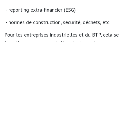
- reporting extra-financier (ESG)
- normes de construction, sécurité, déchets, etc.
Pour les entreprises industrielles et du BTP, cela se
traduit par une
augmentation du risque de non-
conformité
, parfois
sanctionné par des responsabilités
nouvelles
(responsabilité environnementale, préjudice
écologique…).
Notre conseil :
pensez à vérifier la cohérence entre
vos contrats de responsabilité civile (RC exploitation,
RC professionnelle, RC décennale) et votre périmètre
d’activité réel, y compris en cas de sous-traitance.
4.
La transition énergétique : un défi